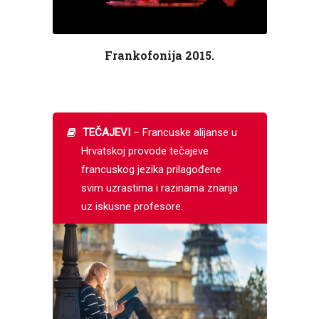
Frankofonija 2015.
TEČAJEVI
– Francuske alijanse u
Hrvatskoj provode tečajeve
francuskog jezika prilagođene
svim uzrastima i razinama znanja
uz iskusne profesore.