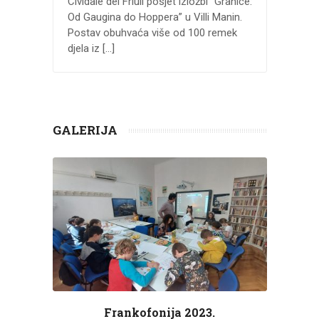
Cividale dei Friuli posjet izložbi “Granice:
Od Gaugina do Hoppera” u Villi Manin.
Postav obuhvaća više od 100 remek
djela iz […]
GALERIJA
Frankofonija 2023.