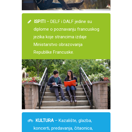
ISPITI
– DELF i DALF jedine su
diplome o poznavanju francuskog
jezika koje strancima izdaje
Ministarstvo obrazovanja
Republike Francuske.
KULTURA
– Kazalište, glazba,
koncerti, predavanja, čitaonica,