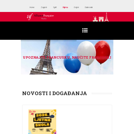
Home
Zagreb
Split
Rijeka
Osijek
Dubrovnik
UPOZNAJTE FRANCUSKU, NAUČITE FRANCUSKI
NOVOSTI I DOGAĐANJA