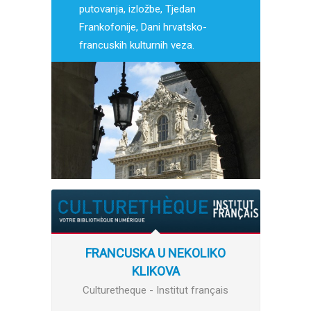
putovanja, izložbe, Tjedan
Frankofonije, Dani hrvatsko-
francuskih kulturnih veza.
FRANCUSKA U NEKOLIKO
KLIKOVA
Culturetheque - Institut français