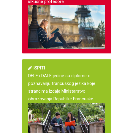
iskusne profesore.
ISPITI
DELF i DALF jedine su diplome o
poznavanju francuskog jezika koje
strancima izdaje Ministarstvo
obrazovanja Republike Francuske.