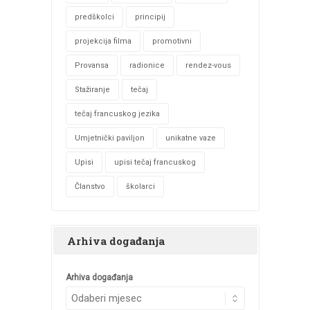
predškolci
principij
projekcija filma
promotivni
Provansa
radionice
rendez-vous
Stažiranje
tečaj
tečaj francuskog jezika
Umjetnički paviljon
unikatne vaze
Upisi
upisi tečaj francuskog
Članstvo
školarci
Arhiva događanja
Arhiva događanja