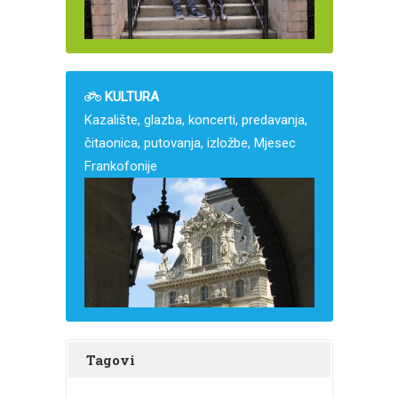
KULTURA
Kazalište, glazba, koncerti, predavanja,
čitaonica, putovanja, izložbe, Mjesec
Frankofonije
Tagovi