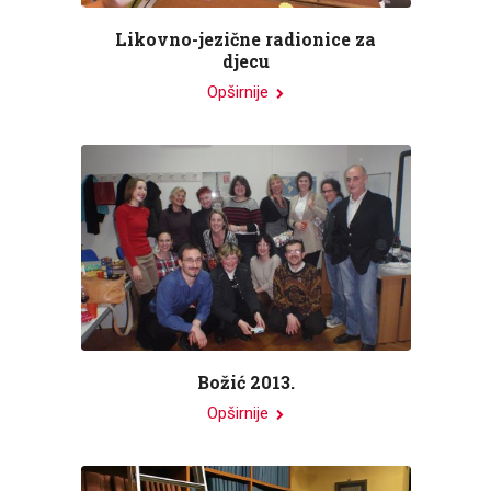
Likovno-jezične radionice za
djecu
Opširnije
Božić 2013.
Opširnije