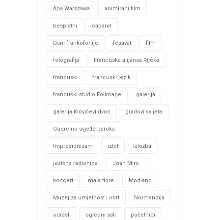
Ana Warszawa
animirani film
besplatni
cabaret
Dani frankofonije
festival
film
fotografija
Francuska alijansa Rijeka
francuski
francuski jezik
francuski studio Folimage
galerija
galerija Klovićevi dvori
gradovi svijeta
Guercino-svjetlo baroka
Impresionizam
izlet
izložba
jezična radionica
Joan Miro
koncert
maia flore
Modiano
Muzej za umjetnost i obrt
Normandija
odrasli
ogledni sati
početnici