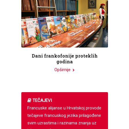
Dani frankofonije proteklih
godina
Opširnije
TEČAJEVI
Francuske alijanse u Hrvatskoj provode
tečajeve francuskog jezika prilagođene
svim uzrastima i razinama znanja uz