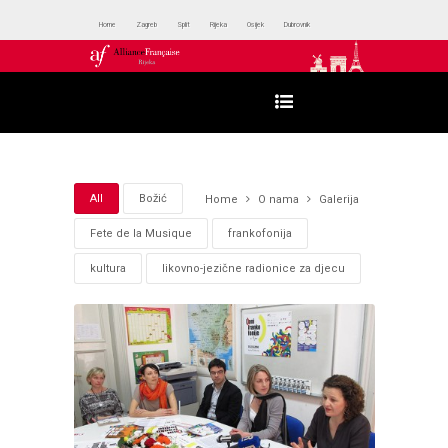
Home
Zagreb
Split
Rijeka
Osijek
Dubrovnik
All
Božić
Home
O nama
Galerija
Fete de la Musique
frankofonija
kultura
likovno-jezične radionice za djecu