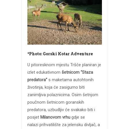
*Photo:
Gorski Kotar Adventure
U pitoresknom mjestu Tršće planiran je
izlet edukativnom
šetnicom “Staza
predatora”
s maketama autohtonih
životinja, koja će zasigurno biti
zanimljiva polaznicima. Osim šetnjom
poučnom šetnicom goranskih
predatora, uzbudljiv će svakako biti i
posjet
Milanovom vrhu
gdje se
nalazi prihvatilište za jelensku divljač, a