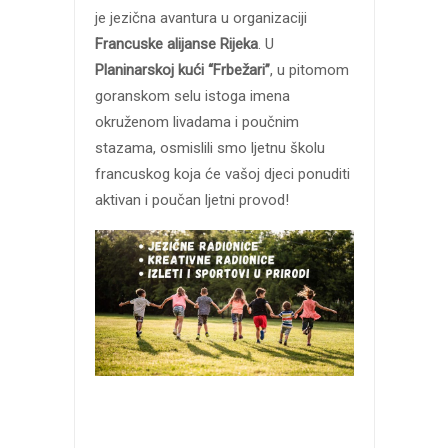
je jezična avantura u organizaciji
Francuske alijanse Rijeka
. U
Planinarskoj kući “Frbežari”
,
u pitomom
goranskom selu istoga imena
okruženom livadama i poučnim
stazama, osmislili smo ljetnu školu
francuskog koja će vašoj djeci ponuditi
aktivan i poučan ljetni provod!