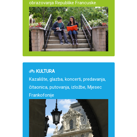
obrazovanja Republike Francuske.
KULTURA
Kazalište, glazba, koncerti, predavanja,
čitaonica, putovanja, izložbe, Mjesec
Frankofonije