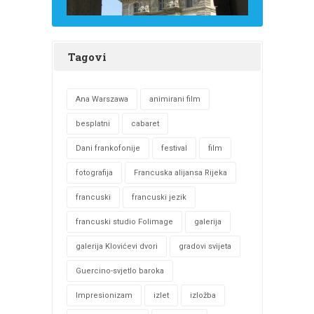
Tagovi
Ana Warszawa
animirani film
besplatni
cabaret
Dani frankofonije
festival
film
fotografija
Francuska alijansa Rijeka
francuski
francuski jezik
francuski studio Folimage
galerija
galerija Klovićevi dvori
gradovi svijeta
Guercino-svjetlo baroka
Impresionizam
izlet
izložba