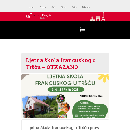
Home
Zagreb
Split
Rijeka
Osijek
Dubrovnik
Ljetna škola francuskog u
Tršću – OTKAZANO
Ljetna škola francuskog u Tršću
prava