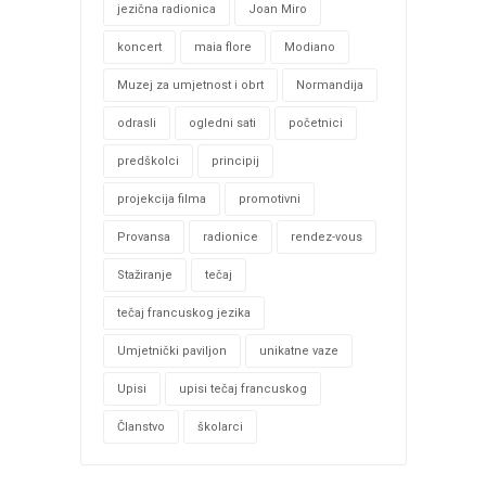
jezična radionica
Joan Miro
koncert
maia flore
Modiano
Muzej za umjetnost i obrt
Normandija
odrasli
ogledni sati
početnici
predškolci
principij
projekcija filma
promotivni
Provansa
radionice
rendez-vous
Stažiranje
tečaj
tečaj francuskog jezika
Umjetnički paviljon
unikatne vaze
Upisi
upisi tečaj francuskog
Članstvo
školarci