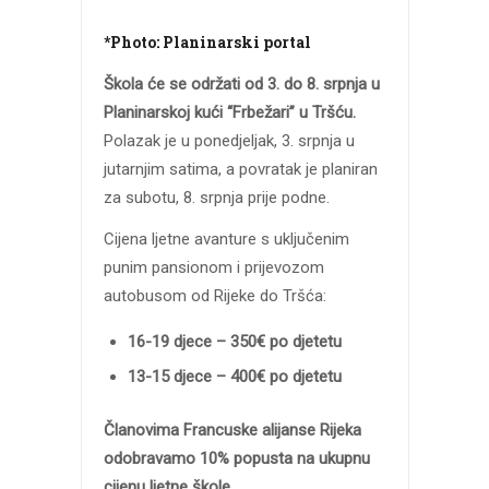
*Photo: Planinarski portal
Škola će se održati od 3. do 8. srpnja u
Planinarskoj kući “Frbežari” u Tršću.
Polazak je u ponedjeljak, 3. srpnja u
jutarnjim satima, a povratak je planiran
za subotu, 8. srpnja prije podne.
Cijena ljetne avanture s uključenim
punim pansionom i prijevozom
autobusom od Rijeke do Tršća:
16-19 djece – 350€ po djetetu
13-15 djece – 400€ po djetetu
Članovima Francuske alijanse Rijeka
odobravamo 10% popusta na ukupnu
cijenu ljetne škole.