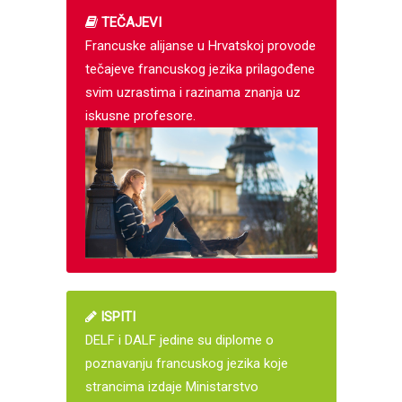
TEČAJEVI
Francuske alijanse u Hrvatskoj provode
tečajeve francuskog jezika prilagođene
svim uzrastima i razinama znanja uz
iskusne profesore.
ISPITI
DELF i DALF jedine su diplome o
poznavanju francuskog jezika koje
strancima izdaje Ministarstvo