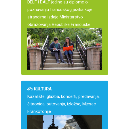
DELF i DALF jedine su diplome o
poznavanju francuskog jezika koje
strancima izdaje Ministarstvo
obrazovanja Republike Francuske.
KULTURA
Kazalište, glazba, koncerti, predavanja,
čitaonica, putovanja, izložbe, Mjesec
Frankofonije