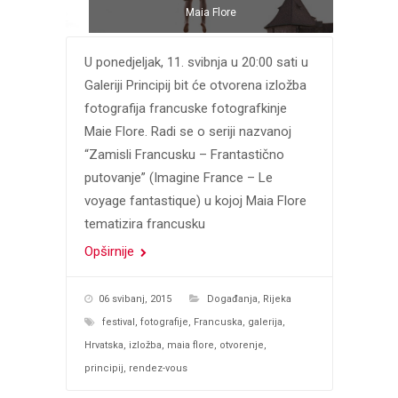
Maia Flore
U ponedjeljak, 11. svibnja u 20:00 sati u
Galeriji Principij bit će otvorena izložba
fotografija francuske fotografkinje
Maie Flore. Radi se o seriji nazvanoj
“Zamisli Francusku – Frantastično
putovanje” (Imagine France – Le
voyage fantastique) u kojoj Maia Flore
tematizira francusku
Opširnije
06 svibanj, 2015
Događanja
,
Rijeka
festival
,
fotografije
,
Francuska
,
galerija
,
Hrvatska
,
izložba
,
maia flore
,
otvorenje
,
principij
,
rendez-vous