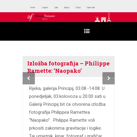
Home
Zagreb
Split
Rijeka
Osijek
Dubrovnik
Izložba fotografija – Philippe
Ramette: ‘Naopako’
Rijeka, galerija Principij, 03.08.-14.08. U
ponedjeljak, 03.kolovoza u 20:00 sati u
Galeriji Principij bit će otvorena izložba
fotografija Philippea Ramettea
“Naopako” . Philippe Ramette voli
prkositi zakonima gravitacije i logike.
Taj umjetnik, kipar, fotograf i grafičar,