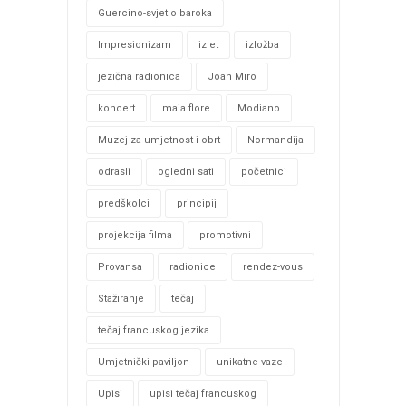
Guercino-svjetlo baroka
Impresionizam
izlet
izložba
jezična radionica
Joan Miro
koncert
maia flore
Modiano
Muzej za umjetnost i obrt
Normandija
odrasli
ogledni sati
početnici
predškolci
principij
projekcija filma
promotivni
Provansa
radionice
rendez-vous
Stažiranje
tečaj
tečaj francuskog jezika
Umjetnički paviljon
unikatne vaze
Upisi
upisi tečaj francuskog