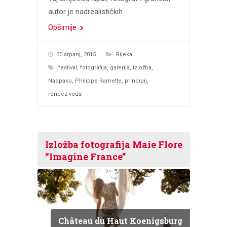
autor je nadrealističkih
Opširnije
30 srpanj, 2015
Rijeka
festival
,
fotografija
,
galerija
,
izložba
,
Naopako
,
Philippe Ramette
,
principij
,
rendez-vous
Izložba fotografija Maie Flore
“Imagine France”
Château du Haut Koenigsburg