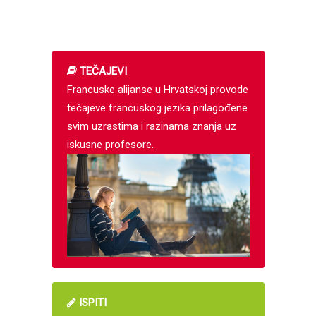
TEČAJEVI
Francuske alijanse u Hrvatskoj provode
tečajeve francuskog jezika prilagođene
svim uzrastima i razinama znanja uz
iskusne profesore.
ISPITI