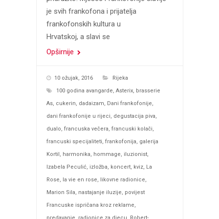
je svih frankofona i prijatelja
frankofonskih kultura u
Hrvatskoj, a slavi se
Opširnije
10 ožujak, 2016
Rijeka
100 godina avangarde
,
Asterix
,
brasserie
As
,
cukerin
,
dadaizam
,
Dani frankofonije
,
dani frankofonije u rijeci
,
degustacija piva
,
dualo
,
francuska večera
,
francuski kolači
,
francuski specijaliteti
,
frankofonija
,
galerija
Kortil
,
harmonika
,
hommage
,
iluzionist
,
Izabela Peculić
,
izložba
,
koncert
,
kviz
,
La
Rose
,
la vie en rose
,
likovne radionice
,
Marion Sila
,
nastajanje iluzije
,
povijest
Francuske ispričana kroz reklame
,
predavanje
,
radionice za djecu
,
Robert-