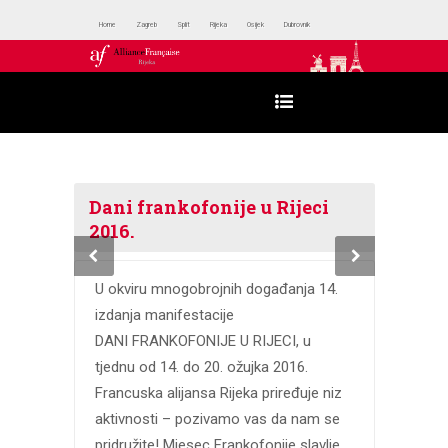
Home
Zagreb
Split
Rijeka
Osijek
Dubrovnik
Dani frankofonije u Rijeci
2016.
U okviru mnogobrojnih događanja 14.
izdanja manifestacije
DANI FRANKOFONIJE U RIJECI, u
tjednu od 14. do 20. ožujka 2016.
Francuska alijansa Rijeka priređuje niz
aktivnosti – pozivamo vas da nam se
pridružite! Mjesec Frankofonije slavlje