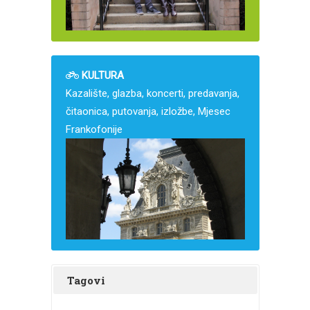
KULTURA
Kazalište, glazba, koncerti, predavanja,
čitaonica, putovanja, izložbe, Mjesec
Frankofonije
Tagovi