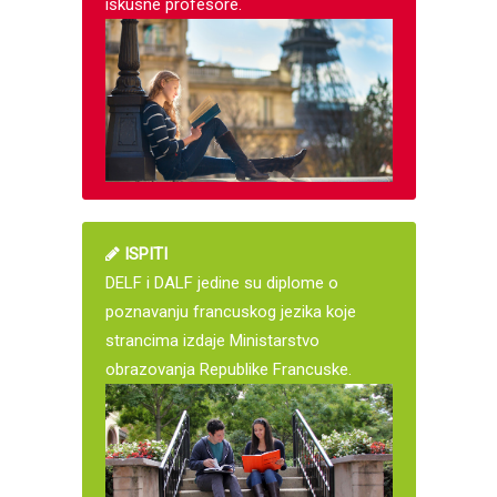
iskusne profesore.
ISPITI
DELF i DALF jedine su diplome o
poznavanju francuskog jezika koje
strancima izdaje Ministarstvo
obrazovanja Republike Francuske.