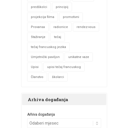
predškolci
principij
projekcija filma
promotivni
Provansa
radionice
rendez-vous
Stažiranje
tečaj
tečaj francuskog jezika
Umjetnički paviljon
unikatne vaze
Upisi
upisi tečaj francuskog
Članstvo
školarci
Arhiva događanja
Arhiva događanja