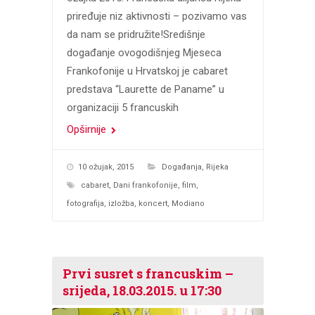
priređuje niz aktivnosti – pozivamo vas
da nam se pridružite!Središnje
događanje ovogodišnjeg Mjeseca
Frankofonije u Hrvatskoj je cabaret
predstava “Laurette de Paname” u
organizaciji 5 francuskih
Opširnije
10 ožujak, 2015
Događanja
,
Rijeka
cabaret
,
Dani frankofonije
,
film
,
fotografija
,
izložba
,
koncert
,
Modiano
Prvi susret s francuskim –
srijeda, 18.03.2015. u 17:30