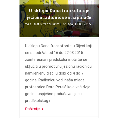
U sklopu Dana frankofonije
jezična radionica za najmlađe
Prvi susret s francuskim – srijeda, 18.03.2015. u
17:30
U sklopu Dana frankofonije u Rijeci koji
će se održati od 16.do 22.03.2015.
zainteresirani predškolci moći će se
uključiti u promotivnu jezičnu radionicu
namijenjenu djeci u dobi od 4 do 7
godina. Radionicu vodi naša mlada
profesorica Dora Persić koja već dvije
godine uspješno podučava djecu
predškolskog i
Opširnije