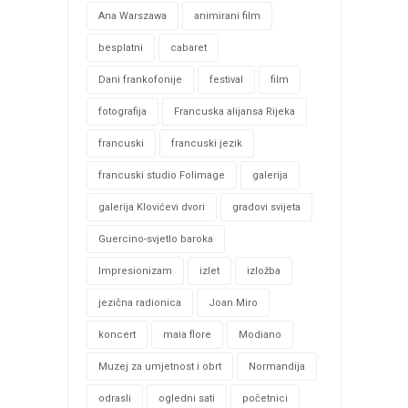
Ana Warszawa
animirani film
besplatni
cabaret
Dani frankofonije
festival
film
fotografija
Francuska alijansa Rijeka
francuski
francuski jezik
francuski studio Folimage
galerija
galerija Klovićevi dvori
gradovi svijeta
Guercino-svjetlo baroka
Impresionizam
izlet
izložba
jezična radionica
Joan Miro
koncert
maia flore
Modiano
Muzej za umjetnost i obrt
Normandija
odrasli
ogledni sati
početnici