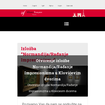
Home
Zagreb
Split
Rijeka
Osijek
Dubrovnik
Izložba
“Normandija/Rađanje
Impresionizma”
Otvorenje izložbe
Normandija/Rađanje
Impresionizma u Klovićevim
dvorima
Otvorenje izložbe Normandija/Rađanje
Impresionizma u Klovićevim dvorima
Pozivamo Vas da nam se pridružite na