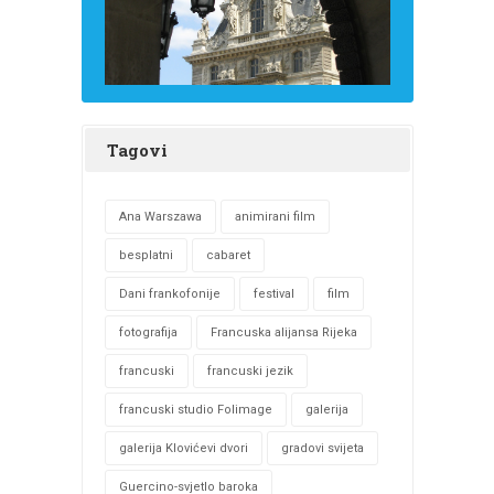
Tagovi
Ana Warszawa
animirani film
besplatni
cabaret
Dani frankofonije
festival
film
fotografija
Francuska alijansa Rijeka
francuski
francuski jezik
francuski studio Folimage
galerija
galerija Klovićevi dvori
gradovi svijeta
Guercino-svjetlo baroka