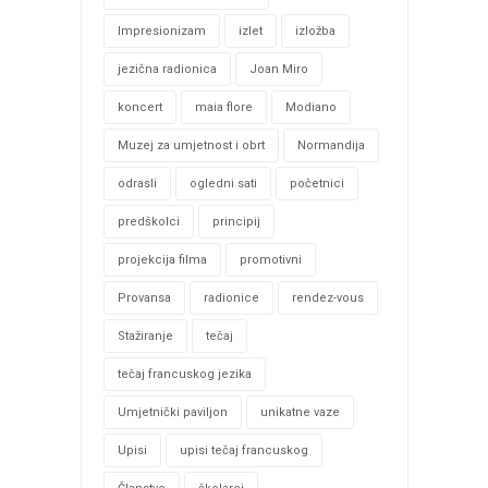
Impresionizam
izlet
izložba
jezična radionica
Joan Miro
koncert
maia flore
Modiano
Muzej za umjetnost i obrt
Normandija
odrasli
ogledni sati
početnici
predškolci
principij
projekcija filma
promotivni
Provansa
radionice
rendez-vous
Stažiranje
tečaj
tečaj francuskog jezika
Umjetnički paviljon
unikatne vaze
Upisi
upisi tečaj francuskog