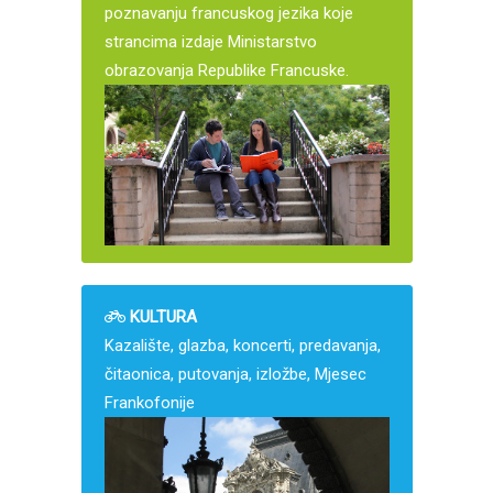
poznavanju francuskog jezika koje
strancima izdaje Ministarstvo
obrazovanja Republike Francuske.
KULTURA
Kazalište, glazba, koncerti, predavanja,
čitaonica, putovanja, izložbe, Mjesec
Frankofonije