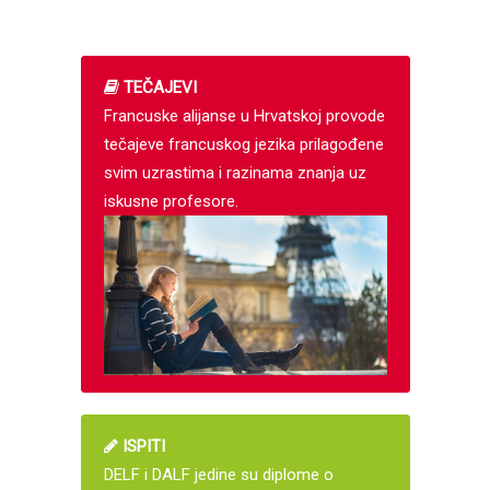
TEČAJEVI
Francuske alijanse u Hrvatskoj provode
tečajeve francuskog jezika prilagođene
svim uzrastima i razinama znanja uz
iskusne profesore.
ISPITI
DELF i DALF jedine su diplome o