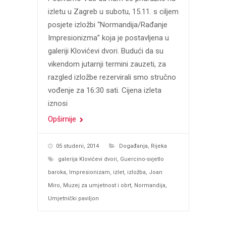
izletu u Zagreb u subotu, 15.11. s ciljem
posjete izložbi “Normandija/Rađanje
Impresionizma” koja je postavljena u
galeriji Klovićevi dvori. Budući da su
vikendom jutarnji termini zauzeti, za
razgled izložbe rezervirali smo stručno
vođenje za 16:30 sati. Cijena izleta
iznosi
Opširnije
05 studeni, 2014
Događanja
,
Rijeka
galerija Klovićevi dvori
,
Guercino-svjetlo
baroka
,
Impresionizam
,
izlet
,
izložba
,
Joan
Miro
,
Muzej za umjetnost i obrt
,
Normandija
,
Umjetnički paviljon