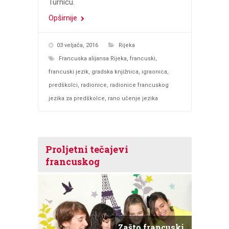
Turniću.
Opširnije
03 veljača, 2016
Rijeka
Francuska alijansa Rijeka
,
francuski
,
francuski jezik
,
gradska knjižnica
,
igraonica
,
predškolci
,
radionice
,
radionice francuskog
jezika za predškolce
,
rano učenje jezika
Proljetni tečajevi
francuskog
Zašto francuski