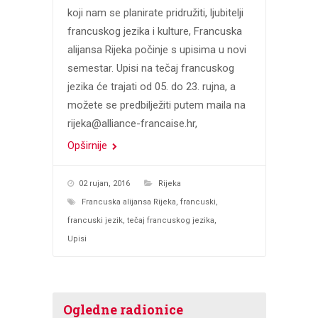
koji nam se planirate pridružiti, ljubitelji
francuskog jezika i kulture, Francuska
alijansa Rijeka počinje s upisima u novi
semestar. Upisi na tečaj francuskog
jezika će trajati od 05. do 23. rujna, a
možete se predbilježiti putem maila na
rijeka@alliance-francaise.hr,
Opširnije
02 rujan, 2016
Rijeka
Francuska alijansa Rijeka
,
francuski
,
francuski jezik
,
tečaj francuskog jezika
,
Upisi
Ogledne radionice