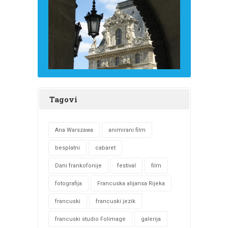
Tagovi
Ana Warszawa
animirani film
besplatni
cabaret
Dani frankofonije
festival
film
fotografija
Francuska alijansa Rijeka
francuski
francuski jezik
francuski studio Folimage
galerija