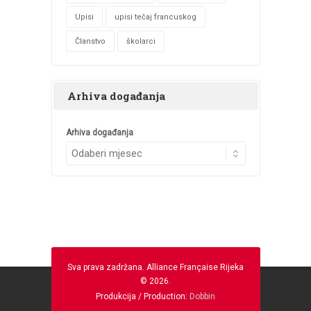
Upisi
upisi tečaj francuskog
Članstvo
školarci
Arhiva događanja
Arhiva događanja
Sva prava zadržana. Alliance Française Rijeka
© 2026.
Produkcija / Production:
Dobbin