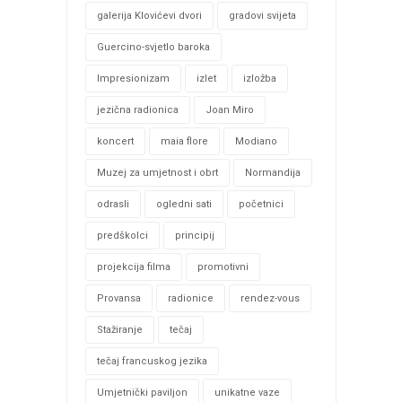
galerija Klovićevi dvori
gradovi svijeta
Guercino-svjetlo baroka
Impresionizam
izlet
izložba
jezična radionica
Joan Miro
koncert
maia flore
Modiano
Muzej za umjetnost i obrt
Normandija
odrasli
ogledni sati
početnici
predškolci
principij
projekcija filma
promotivni
Provansa
radionice
rendez-vous
Stažiranje
tečaj
tečaj francuskog jezika
Umjetnički paviljon
unikatne vaze