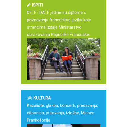
ISPITI
DELF i DALF jedine su diplome o
poznavanju francuskog jezika koje
strancima izdaje Ministarstvo
obrazovanja Republike Francuske.
KULTURA
Kazalište, glazba, koncerti, predavanja,
čitaonica, putovanja, izložbe, Mjesec
Frankofonije