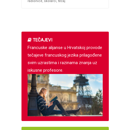
radionice
,
školarci
,
tečaj
TEČAJEVI
Francuske alijanse u Hrvatskoj provode
tečajeve francuskog jezika prilagođene
svim uzrastima i razinama znanja uz
iskusne profesore.