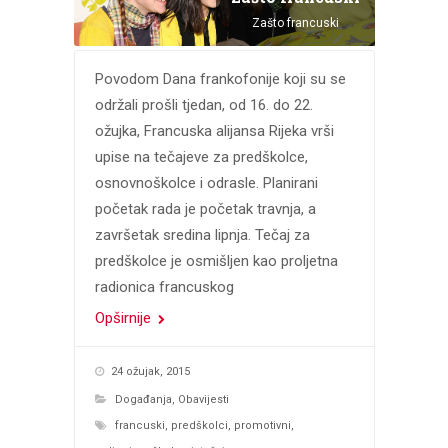
Zašto francuski
Povodom Dana frankofonije koji su se
održali prošli tjedan, od 16. do 22.
ožujka, Francuska alijansa Rijeka vrši
upise na tečajeve za predškolce,
osnovnoškolce i odrasle. Planirani
početak rada je početak travnja, a
završetak sredina lipnja. Tečaj za
predškolce je osmišljen kao proljetna
radionica francuskog
Opširnije
24 ožujak, 2015
Događanja
,
Obavijesti
francuski
,
predškolci
,
promotivni
,