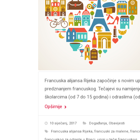
Francuska alijansa Rijeka započinje s novim upis
predznanjem francuskog. Tečajevi su namijenje
školarcima (od 7 do 15 godina) i odraslima (o
Opširnije
10 siječanj, 2017
Događanja
,
Obavijesti
Francuska alijansa Rijeka
,
francuski za malene
,
franc
francuskog za odrasle u Rijeci
,
upisi u tečaj francuskog