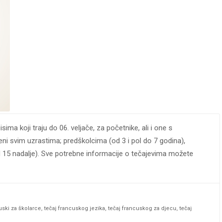
ima koji traju do 06. veljače, za početnike, ali i one s
ni svim uzrastima; predškolcima (od 3 i pol do 7 godina),
d 15 nadalje). Sve potrebne informacije o tečajevima možete
uski za školarce
,
tečaj francuskog jezika
,
tečaj francuskog za djecu
,
tečaj