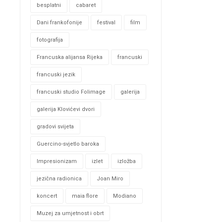
besplatni
cabaret
Dani frankofonije
festival
film
fotografija
Francuska alijansa Rijeka
francuski
francuski jezik
francuski studio Folimage
galerija
galerija Klovićevi dvori
gradovi svijeta
Guercino-svjetlo baroka
Impresionizam
izlet
izložba
jezična radionica
Joan Miro
koncert
maia flore
Modiano
Muzej za umjetnost i obrt