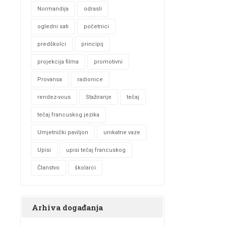
Normandija
odrasli
ogledni sati
početnici
predškolci
principij
projekcija filma
promotivni
Provansa
radionice
rendez-vous
Stažiranje
tečaj
tečaj francuskog jezika
Umjetnički paviljon
unikatne vaze
Upisi
upisi tečaj francuskog
Članstvo
školarci
Arhiva događanja