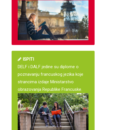
ISPITI
DELF i DALF jedine su diplome o
poznavanju francuskog jezika koje
strancima izdaje Ministarstvo
obrazovanja Republike Francuske.