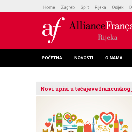
Home
Zagreb
Split
Rijeka
Osijek
D
POČETNA
NOVOSTI
O NAMA
Novi upisi u tečajeve francuskog j