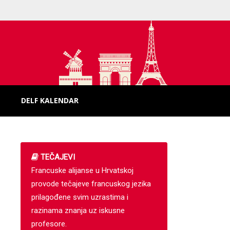
DELF KALENDAR
TEČAJEVI
Francuske alijanse u Hrvatskoj
provode tečajeve francuskog jezika
prilagođene svim uzrastima i
razinama znanja uz iskusne
profesore.