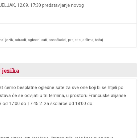
DJELJAK, 12.09. 17:30 predstavljanje novog
ski jezik
,
odrasli
,
ogledni sati
,
predškolci
,
projekcija filma
,
tečaj
 jezika
t ćemo besplatne ogledne sate za sve one koji bi se htjeli po
stava će se odvijati u tri termina, u prostoru Francuske alijanse
ce od 17:00 do 17:45 2. za školarce od 18:00 do