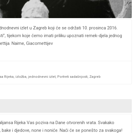
dnodnevni izlet u Zagreb koji će se održati 10. prosinca 2016.
osti”, tijekom koje ćemo imati priliku upoznati remek-djela jednog
ettija. Naime, Giacomettijev
sa Rijeka
,
izložba
,
jednodnevni izlet
,
Portreti sadašnjosti
,
Zagreb
 alijansa Rijeka Vas poziva na Dane otvorenih vrata. Svakako
lje, bake i djedove, none i noniće. Naći će se ponešto za svakoga!