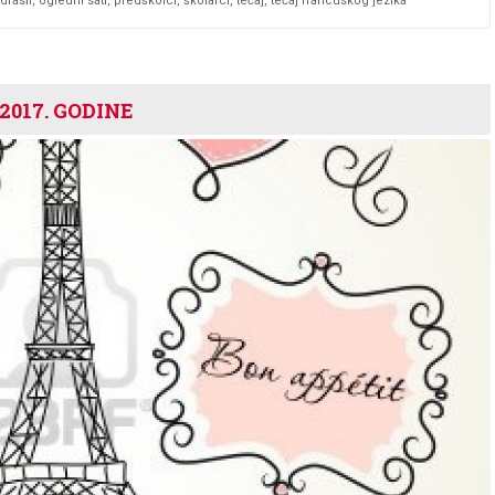
drasli
,
ogledni sati
,
predškolci
,
školarci
,
tečaj
,
tečaj francuskog jezika
2017. GODINE