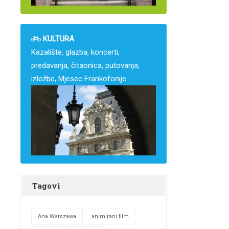
KULTURA
Kazalište, glazba, koncerti,
predavanja, čitaonica, putovanja,
izložbe, Mjesec Frankofonije
Tagovi
Ana Warszawa
animirani film