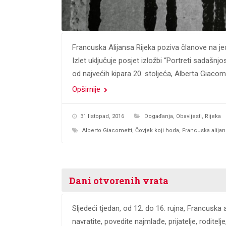
Francuska Alijansa Rijeka poziva članove na je
Izlet uključuje posjet izložbi “Portreti sadašnj
od najvećih kipara 20. stoljeća, Alberta Giacom
Opširnije
31 listopad, 2016
Događanja
,
Obavijesti
,
Rijeka
Alberto Giacometti
,
Čovjek koji hoda
,
Francuska alijan
Dani otvorenih vrata
Sljedeći tjedan, od 12. do 16. rujna, Francuska
navratite, povedite najmlađe, prijatelje, rodite