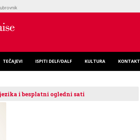
ubrovnik
TEČAJEVI
ISPITI DELF/DALF
KULTURA
KONTAKT
ezika i besplatni ogledni sati