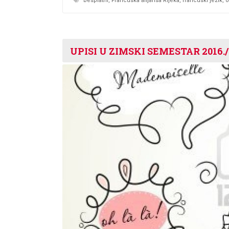
besplatni
,
Francuska alijansa Rijeka
,
francuski jezik
,
o
UPISI U ZIMSKI SEMESTAR 2016./