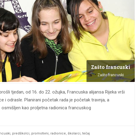
Zašto francuski
Zašto francuski
ošli tjedan, od 16. do 22. ožujka, Francuska alijansa Rijeka vrši
 i odrasle. Planirani početak rada je početak travnja, a
je osmišljen kao proljetna radionica francuskog
ancuski
,
predškolci
,
promotivni
,
radionice
,
školarci
,
tečaj