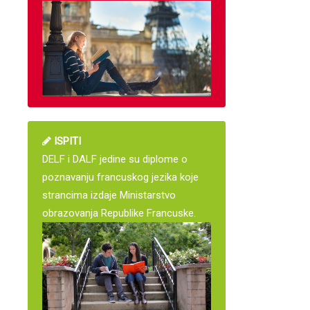
ISPITI
DELF i DALF jedine su diplome o
poznavanju francuskog jezika koje
strancima izdaje Ministarstvo
obrazovanja Republike Francuske.