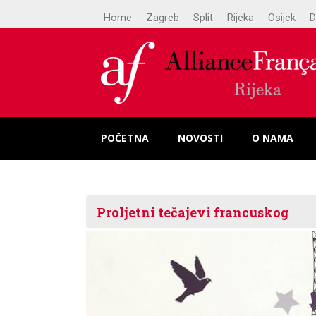
Home
Zagreb
Split
Rijeka
Osijek
D
POČETNA
NOVOSTI
O NAMA
Proljetni tečajevi francuskog