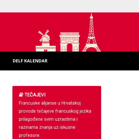
DELF KALENDAR
TEČAJEVI
Francuske alijanse u Hrvatskoj
provode tečajeve francuskog jezika
prilagođene svim uzrastima i
razinama znanja uz iskusne
profesore.