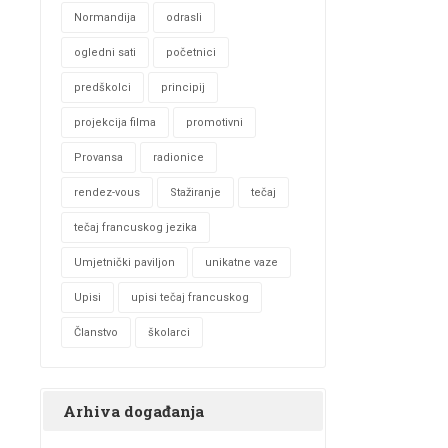
Normandija
odrasli
ogledni sati
početnici
predškolci
principij
projekcija filma
promotivni
Provansa
radionice
rendez-vous
Stažiranje
tečaj
tečaj francuskog jezika
Umjetnički paviljon
unikatne vaze
Upisi
upisi tečaj francuskog
Članstvo
školarci
Arhiva događanja