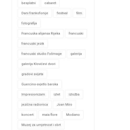
besplatni
cabaret
Dani frankofonije
festival
film
fotografija
Francuska alijansa Rijeka
francuski
francuski jezik
francuski studio Folimage
galerija
galerija Klovićevi dvori
gradovi svijeta
Guercino-svjetlo baroka
Impresionizam
izlet
izložba
jezična radionica
Joan Miro
koncert
maia flore
Modiano
Muzej za umjetnost i obrt