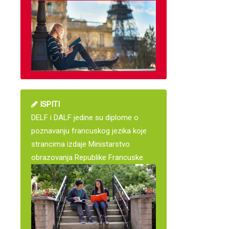
ISPITI
DELF i DALF jedine su diplome o
poznavanju francuskog jezika koje
strancima izdaje Ministarstvo
obrazovanja Republike Francuske.