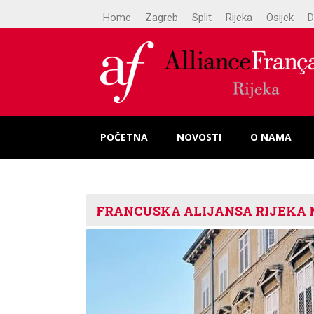
Home
Zagreb
Split
Rijeka
Osijek
D
POČETNA
NOVOSTI
O NAMA
FRANCUSKA ALIJANSA RIJEKA 