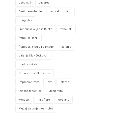
besplatni
cabaret
Dani frankofonije
festival
film
fotografija
Francuska alijansa Rijeka
francuski
francuski jezik
francuski studio Folimage
galerija
galerija Klovićevi dvori
gradovi svijeta
Guercino-svjetlo baroka
Impresionizam
izlet
izložba
jezična radionica
Joan Miro
koncert
maia flore
Modiano
Muzej za umjetnost i obrt