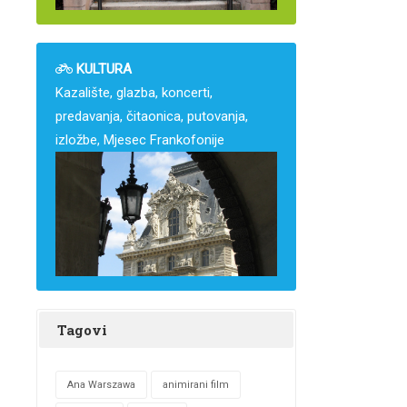
KULTURA
Kazalište, glazba, koncerti,
predavanja, čitaonica, putovanja,
izložbe, Mjesec Frankofonije
Tagovi
Ana Warszawa
animirani film