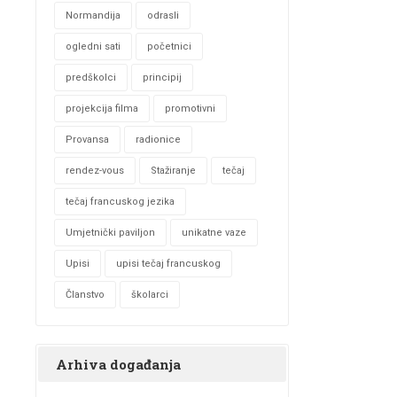
Normandija
odrasli
ogledni sati
početnici
predškolci
principij
projekcija filma
promotivni
Provansa
radionice
rendez-vous
Stažiranje
tečaj
tečaj francuskog jezika
Umjetnički paviljon
unikatne vaze
Upisi
upisi tečaj francuskog
Članstvo
školarci
Arhiva događanja