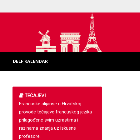
DELF KALENDAR
TEČAJEVI
Francuske alijanse u Hrvatskoj
provode tečajeve francuskog jezika
prilagođene svim uzrastima i
razinama znanja uz iskusne
profesore.