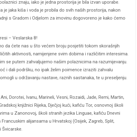
olaznici znaju, iako je jedna prostorija je bila izvan uporabe.
 je jaka kiša i voda je probila do svih naših prostorija, nakon
uradnji s Gradom i Odjelom za imovinu dogovoreno je kako ćemo
resi – Veslarska 8!
o da ćete nas u što većem broju posjetiti tokom skorašnjih
ličitih aktivnosti, namijenjene svim dobima i različitim interesima.
ovim se putem zahvaljujemo našim polaznicima na razumijevanju.
ć i dali podršku, no ipak želim poimence izraziti zahvalu
mogli u održavanju nastave, raznih sastanaka, te u preseljenju.
Ani, Dorotei, Ivanu, Marineli, Vesni, Rozaidi, Jade, Remi, Martin,
adskoj knjižnici Rijeka, Dječjoj kući, kafiću Tor, osnovnoj školi
arima u Zanonovoj, školi stranih jezika Linguae, kafiću Dnevni
Francuskim alijansama u Hrvatskoj (Osijek, Zagreb, Split,
 Švicarske.