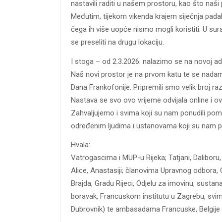
nastavili raditi u našem prostoru, kao što naši p
Međutim, tijekom vikenda krajem siječnja padala
čega ih više uopće nismo mogli koristiti. U s
se preseliti na drugu lokaciju.
I stoga – od 2.3.2026. nalazimo se na novoj ad
Naš novi prostor je na prvom katu te se nadam
Dana Frankofonije. Pripremili smo velik broj raz
Nastava se svo ovo vrijeme odvijala online i 
Zahvaljujemo i svima koji su nam ponudili pomo
određenim ljudima i ustanovama koji su nam po
Hvala:
Vatrogascima i MUP-u Rijeka; Tatjani, Daliboru, 
Alice, Anastasiji; članovima Upravnog odbora, Gr
Brajda, Gradu Rijeci, Odjelu za imovinu, sustan
boravak, Francuskom institutu u Zagrebu, svim 
Dubrovnik) te ambasadama Francuske, Belgije i