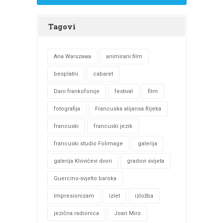
Tagovi
Ana Warszawa
animirani film
besplatni
cabaret
Dani frankofonije
festival
film
fotografija
Francuska alijansa Rijeka
francuski
francuski jezik
francuski studio Folimage
galerija
galerija Klovićevi dvori
gradovi svijeta
Guercino-svjetlo baroka
Impresionizam
izlet
izložba
jezična radionica
Joan Miro