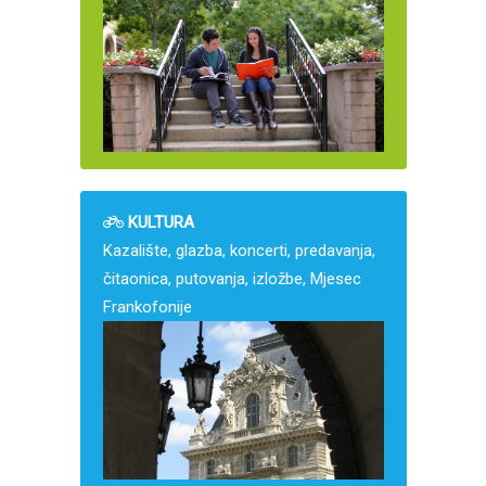
KULTURA
Kazalište, glazba, koncerti, predavanja,
čitaonica, putovanja, izložbe, Mjesec
Frankofonije