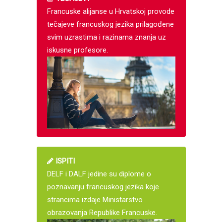
Francuske alijanse u Hrvatskoj provode
tečajeve francuskog jezika prilagođene
svim uzrastima i razinama znanja uz
iskusne profesore.
ISPITI
DELF i DALF jedine su diplome o
poznavanju francuskog jezika koje
strancima izdaje Ministarstvo
obrazovanja Republike Francuske.