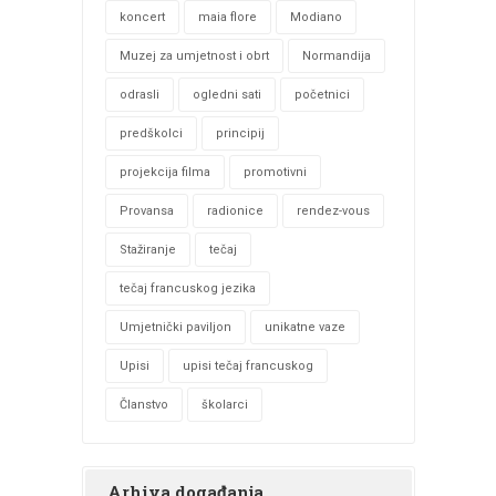
koncert
maia flore
Modiano
Muzej za umjetnost i obrt
Normandija
odrasli
ogledni sati
početnici
predškolci
principij
projekcija filma
promotivni
Provansa
radionice
rendez-vous
Stažiranje
tečaj
tečaj francuskog jezika
Umjetnički paviljon
unikatne vaze
Upisi
upisi tečaj francuskog
Članstvo
školarci
Arhiva događanja