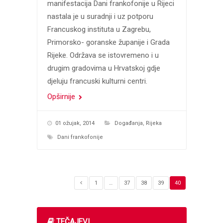
manifestacija Dani frankofonije u Rijeci
nastala je u suradnji i uz potporu
Francuskog instituta u Zagrebu,
Primorsko- goranske županije i Grada
Rijeke. Održava se istovremeno i u
drugim gradovima u Hrvatskoj gdje
djeluju francuski kulturni centri.
Opširnije
01 ožujak, 2014
Događanja
,
Rijeka
Dani frankofonije
1
…
37
38
39
40
TEČAJEVI