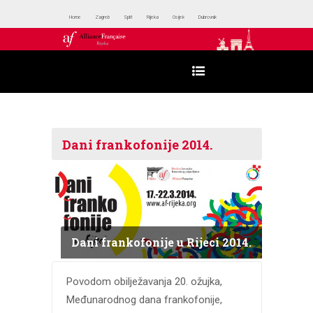
Home
Zagreb
Split
Rijeka
Osijek
Dubrovnik
Dani frankofonije 2014.
Dani frankofonije u Rijeci 2014.
Povodom obilježavanja 20. ožujka,
Međunarodnog dana frankofonije,