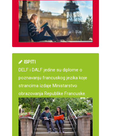
ISPITI
DELF i DALF jedine su diplome o
poznavanju francuskog jezika koje
strancima izdaje Ministarstvo
obrazovanja Republike Francuske.