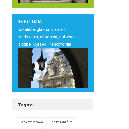
KULTURA
Kazalište, glazba, koncerti,
predavanja, čitaonica, putovanja,
izložbe, Mjesec Frankofonije
Tagovi
Ana Warszawa
animirani film