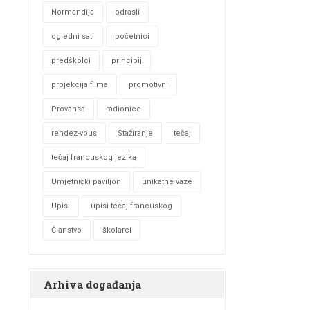
Normandija
odrasli
ogledni sati
početnici
predškolci
principij
projekcija filma
promotivni
Provansa
radionice
rendez-vous
Stažiranje
tečaj
tečaj francuskog jezika
Umjetnički paviljon
unikatne vaze
Upisi
upisi tečaj francuskog
Članstvo
školarci
Arhiva događanja