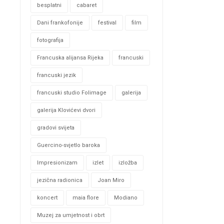
besplatni
cabaret
Dani frankofonije
festival
film
fotografija
Francuska alijansa Rijeka
francuski
francuski jezik
francuski studio Folimage
galerija
galerija Klovićevi dvori
gradovi svijeta
Guercino-svjetlo baroka
Impresionizam
izlet
izložba
jezična radionica
Joan Miro
koncert
maia flore
Modiano
Muzej za umjetnost i obrt