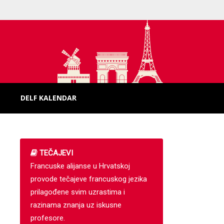
DELF KALENDAR
TEČAJEVI
Francuske alijanse u Hrvatskoj
provode tečajeve francuskog jezika
prilagođene svim uzrastima i
razinama znanja uz iskusne
profesore.