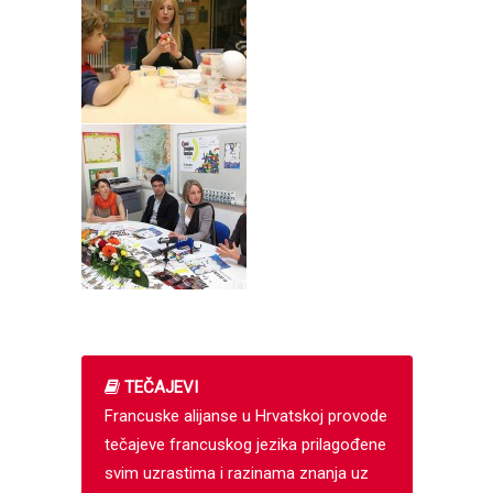
TEČAJEVI
Francuske alijanse u Hrvatskoj provode
tečajeve francuskog jezika prilagođene
svim uzrastima i razinama znanja uz