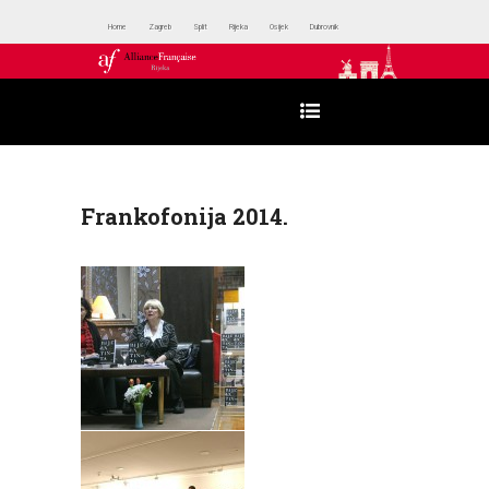
Home
Zagreb
Split
Rijeka
Osijek
Dubrovnik
Frankofonija 2014.