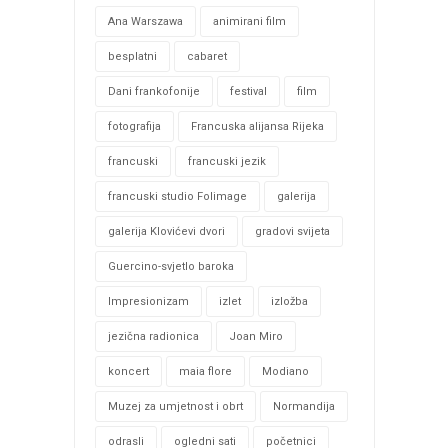
Ana Warszawa
animirani film
besplatni
cabaret
Dani frankofonije
festival
film
fotografija
Francuska alijansa Rijeka
francuski
francuski jezik
francuski studio Folimage
galerija
galerija Klovićevi dvori
gradovi svijeta
Guercino-svjetlo baroka
Impresionizam
izlet
izložba
jezična radionica
Joan Miro
koncert
maia flore
Modiano
Muzej za umjetnost i obrt
Normandija
odrasli
ogledni sati
početnici