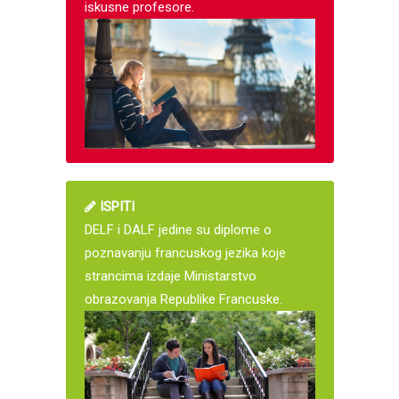
iskusne profesore.
ISPITI
DELF i DALF jedine su diplome o
poznavanju francuskog jezika koje
strancima izdaje Ministarstvo
obrazovanja Republike Francuske.