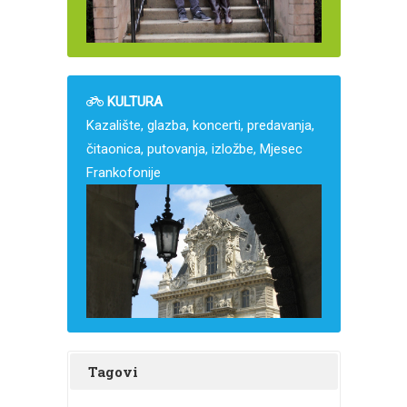
KULTURA
Kazalište, glazba, koncerti, predavanja,
čitaonica, putovanja, izložbe, Mjesec
Frankofonije
Tagovi