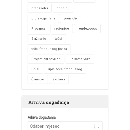
predškolci
principij
projekcija filma
promotivni
Provansa
radionice
rendez-vous
Stažiranje
tečaj
tečaj francuskog jezika
Umjetnički paviljon
unikatne vaze
Upisi
upisi tečaj francuskog
Članstvo
školarci
Arhiva događanja
Arhiva događanja