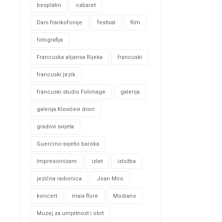
besplatni
cabaret
Dani frankofonije
festival
film
fotografija
Francuska alijansa Rijeka
francuski
francuski jezik
francuski studio Folimage
galerija
galerija Klovićevi dvori
gradovi svijeta
Guercino-svjetlo baroka
Impresionizam
izlet
izložba
jezična radionica
Joan Miro
koncert
maia flore
Modiano
Muzej za umjetnost i obrt