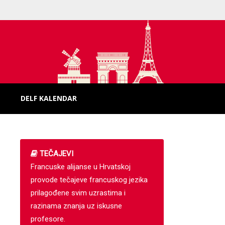
DELF KALENDAR
TEČAJEVI
Francuske alijanse u Hrvatskoj
provode tečajeve francuskog jezika
prilagođene svim uzrastima i
razinama znanja uz iskusne
profesore.