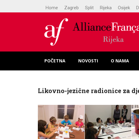
Home
Zagreb
Split
Rijeka
Osijek
D
POČETNA
NOVOSTI
O NAMA
Likovno-jezične radionice za dj