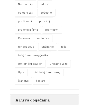
Normandija
odrasli
ogledni sati
početnici
predškolci
principij
projekcija filma
promotivni
Provansa
radionice
rendez-vous
Stažiranje
tečaj
tečaj francuskog jezika
Umjetnički paviljon
unikatne vaze
Upisi
upisi tečaj francuskog
Članstvo
školarci
Arhiva događanja