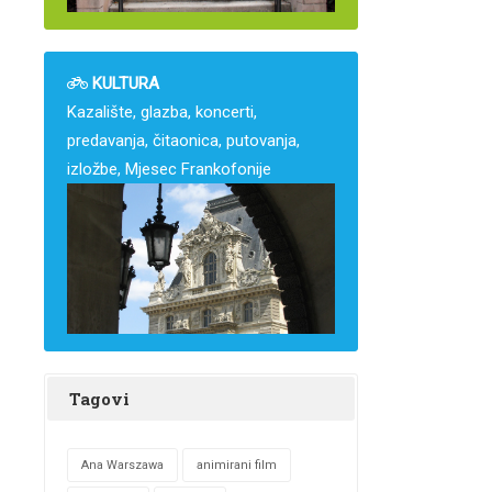
KULTURA
Kazalište, glazba, koncerti,
predavanja, čitaonica, putovanja,
izložbe, Mjesec Frankofonije
Tagovi
Ana Warszawa
animirani film