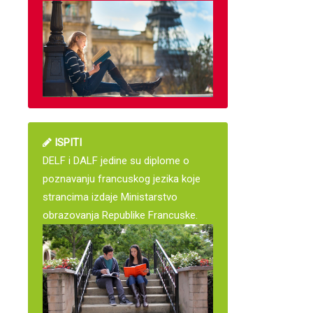
ISPITI
DELF i DALF jedine su diplome o
poznavanju francuskog jezika koje
strancima izdaje Ministarstvo
obrazovanja Republike Francuske.