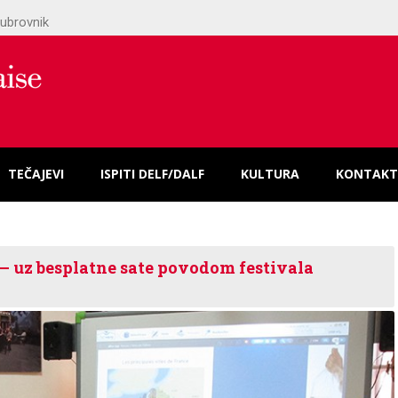
ubrovnik
TEČAJEVI
ISPITI DELF/DALF
KULTURA
KONTAKT
 – uz besplatne sate povodom festivala