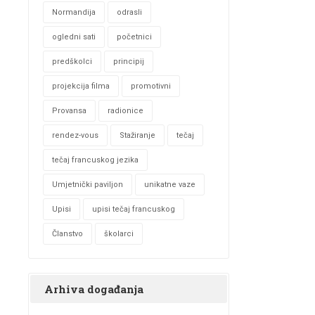
Normandija
odrasli
ogledni sati
početnici
predškolci
principij
projekcija filma
promotivni
Provansa
radionice
rendez-vous
Stažiranje
tečaj
tečaj francuskog jezika
Umjetnički paviljon
unikatne vaze
Upisi
upisi tečaj francuskog
Članstvo
školarci
Arhiva događanja