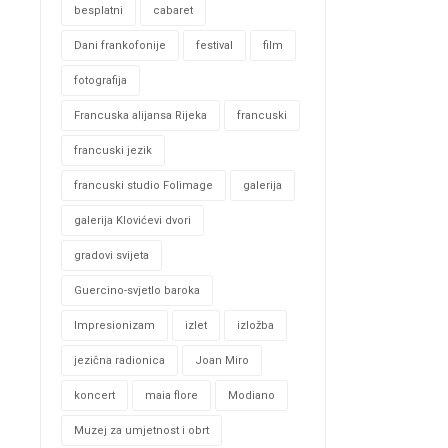
besplatni
cabaret
Dani frankofonije
festival
film
fotografija
Francuska alijansa Rijeka
francuski
francuski jezik
francuski studio Folimage
galerija
galerija Klovićevi dvori
gradovi svijeta
Guercino-svjetlo baroka
Impresionizam
izlet
izložba
jezična radionica
Joan Miro
koncert
maia flore
Modiano
Muzej za umjetnost i obrt