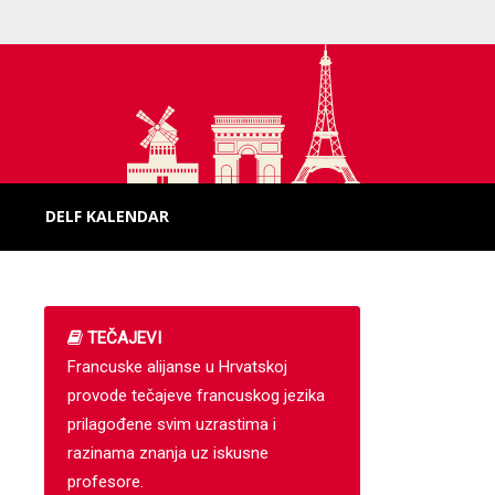
DELF KALENDAR
TEČAJEVI
Francuske alijanse u Hrvatskoj
provode tečajeve francuskog jezika
prilagođene svim uzrastima i
razinama znanja uz iskusne
profesore.