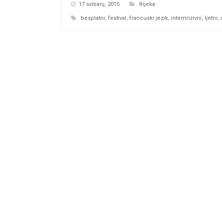
17 svibanj, 2015
Rijeka
besplatni
,
festival
,
francuski jezik
,
intemnzivni
,
ljetni
,