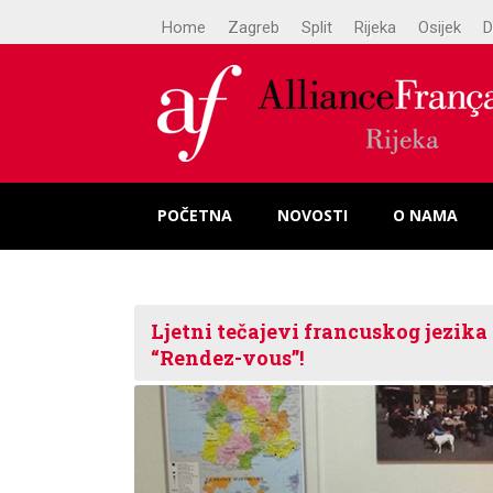
Home
Zagreb
Split
Rijeka
Osijek
D
POČETNA
NOVOSTI
O NAMA
Ljetni tečajevi francuskog jezika
“Rendez-vous”!