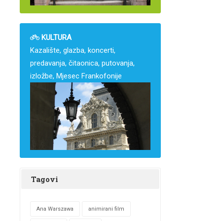
KULTURA
Kazalište, glazba, koncerti,
predavanja, čitaonica, putovanja,
izložbe, Mjesec Frankofonije
Tagovi
Ana Warszawa
animirani film