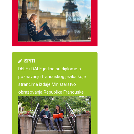
ISPITI
DELF i DALF jedine su diplome o
poznavanju francuskog jezika koje
strancima izdaje Ministarstvo
obrazovanja Republike Francuske.