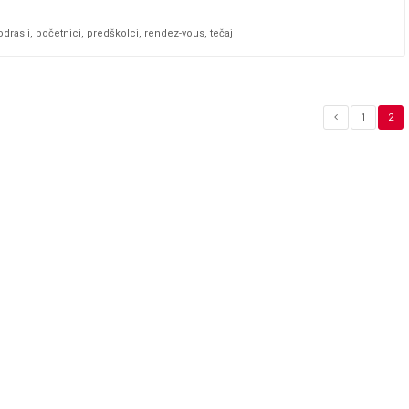
odrasli
,
početnici
,
predškolci
,
rendez-vous
,
tečaj
1
2