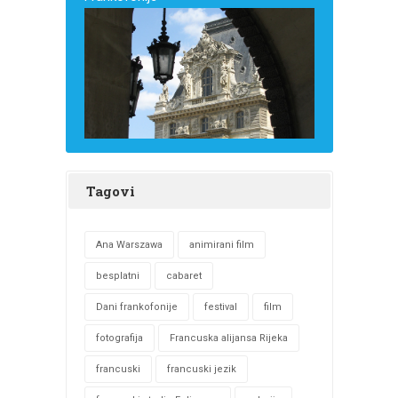
Tagovi
Ana Warszawa
animirani film
besplatni
cabaret
Dani frankofonije
festival
film
fotografija
Francuska alijansa Rijeka
francuski
francuski jezik