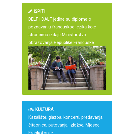
ISPITI
DELF i DALF jedine su diplome o
poznavanju francuskog jezika koje
strancima izdaje Ministarstvo
obrazovanja Republike Francuske.
KULTURA
Kazalište, glazba, koncerti, predavanja,
čitaonica, putovanja, izložbe, Mjesec
Frankofonije