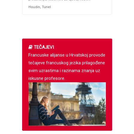
Houdin
,
Tunel
TEČAJEVI
Francuske alijanse u Hrvatskoj provode
tečajeve francuskog jezika prilagođene
svim uzrastima i razinama znanja uz
iskusne profesore.