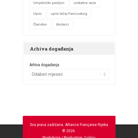
Umjetnički paviljon
unikatne vaze
Upisi
upisi tečaj francuskog
Članstvo
školarci
Arhiva događanja
Arhiva događanja
Sva prava zadržana. Alliance Française Rijeka
© 2026.
Produkcija / Production:
Dobbin