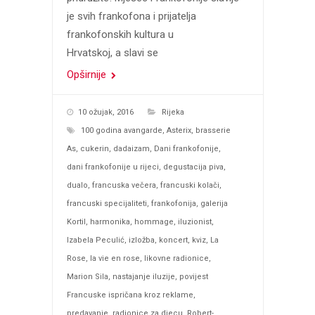
je svih frankofona i prijatelja
frankofonskih kultura u
Hrvatskoj, a slavi se
Opširnije
10 ožujak, 2016
Rijeka
100 godina avangarde
,
Asterix
,
brasserie
As
,
cukerin
,
dadaizam
,
Dani frankofonije
,
dani frankofonije u rijeci
,
degustacija piva
,
dualo
,
francuska večera
,
francuski kolači
,
francuski specijaliteti
,
frankofonija
,
galerija
Kortil
,
harmonika
,
hommage
,
iluzionist
,
Izabela Peculić
,
izložba
,
koncert
,
kviz
,
La
Rose
,
la vie en rose
,
likovne radionice
,
Marion Sila
,
nastajanje iluzije
,
povijest
Francuske ispričana kroz reklame
,
predavanje
,
radionice za djecu
,
Robert-