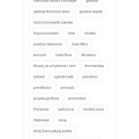
francuski studio Folimage
galerija
galerija Klovićevi dvori
gradovi svijeta
Guercino-svjetlo baroka
Impresionizam
izlet
izložba
jezična radionica
Joan Miro
koncert
maia flore
Modiano
Muzej za umjetnost i obrt
Normandija
odrasli
ogledni sati
početnici
predškolci
principij
projekcija filma
promotivni
Provansa
radionice
rendez-vous
Stažiranje
tečaj
tečaj francuskog jezika