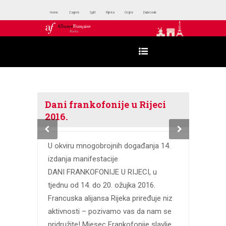
Home
Zagreb
Split
Rijeka
Osijek
Dubrovnik
Dani frankofonije u Rijeci
2016.
U okviru mnogobrojnih događanja 14.
izdanja manifestacije
DANI FRANKOFONIJE U RIJECI, u
tjednu od 14. do 20. ožujka 2016.
Francuska alijansa Rijeka priređuje niz
aktivnosti – pozivamo vas da nam se
pridružite! Mjesec Frankofonije slavlje