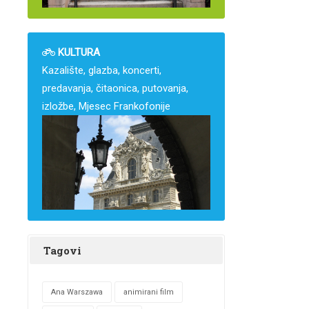
KULTURA
Kazalište, glazba, koncerti,
predavanja, čitaonica, putovanja,
izložbe, Mjesec Frankofonije
Tagovi
Ana Warszawa
animirani film