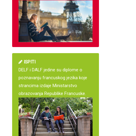
ISPITI
DELF i DALF jedine su diplome o
poznavanju francuskog jezika koje
strancima izdaje Ministarstvo
obrazovanja Republike Francuske.