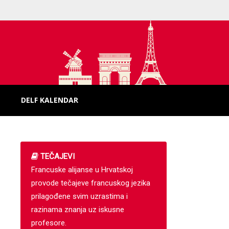
DELF KALENDAR
TEČAJEVI
Francuske alijanse u Hrvatskoj
provode tečajeve francuskog jezika
prilagođene svim uzrastima i
razinama znanja uz iskusne
profesore.