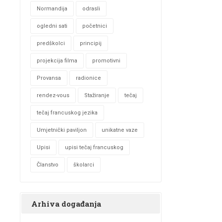
Normandija
odrasli
ogledni sati
početnici
predškolci
principij
projekcija filma
promotivni
Provansa
radionice
rendez-vous
Stažiranje
tečaj
tečaj francuskog jezika
Umjetnički paviljon
unikatne vaze
Upisi
upisi tečaj francuskog
Članstvo
školarci
Arhiva događanja