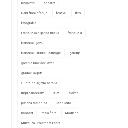
besplatni
cabaret
Dani frankofonije
festival
film
fotografija
Francuska alijansa Rijeka
francuski
francuski jezik
francuski studio Folimage
galerija
galerija Klovićevi dvori
gradovi svijeta
Guercino-svjetlo baroka
Impresionizam
izlet
izložba
jezična radionica
Joan Miro
koncert
maia flore
Modiano
Muzej za umjetnost i obrt