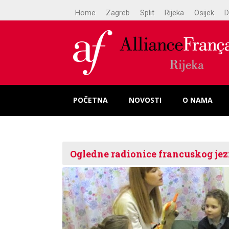
Home
Zagreb
Split
Rijeka
Osijek
D
POČETNA
NOVOSTI
O NAMA
Ogledne radionice francuskog jez