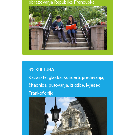
obrazovanja Republike Francuske.
KULTURA
Kazalište, glazba, koncerti, predavanja,
čitaonica, putovanja, izložbe, Mjesec
Frankofonije