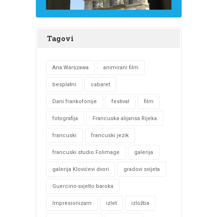
Tagovi
Ana Warszawa
animirani film
besplatni
cabaret
Dani frankofonije
festival
film
fotografija
Francuska alijansa Rijeka
francuski
francuski jezik
francuski studio Folimage
galerija
galerija Klovićevi dvori
gradovi svijeta
Guercino-svjetlo baroka
Impresionizam
izlet
izložba