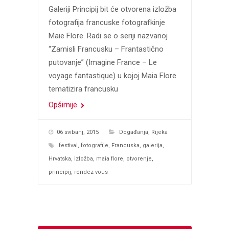
Galeriji Principij bit će otvorena izložba
fotografija francuske fotografkinje
Maie Flore. Radi se o seriji nazvanoj
“Zamisli Francusku – Frantastično
putovanje” (Imagine France – Le
voyage fantastique) u kojoj Maia Flore
tematizira francusku
Opširnije
06 svibanj, 2015
Događanja
,
Rijeka
festival
,
fotografije
,
Francuska
,
galerija
,
Hrvatska
,
izložba
,
maia flore
,
otvorenje
,
principij
,
rendez-vous