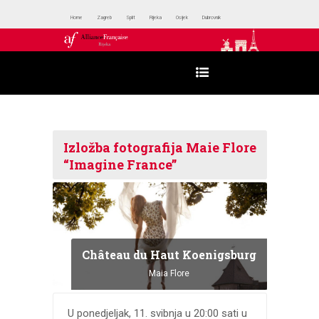
Home
Zagreb
Split
Rijeka
Osijek
Dubrovnik
Izložba fotografija Maie Flore
“Imagine France”
Château du Haut Koenigsburg
Maia Flore
U ponedjeljak, 11. svibnja u 20:00 sati u