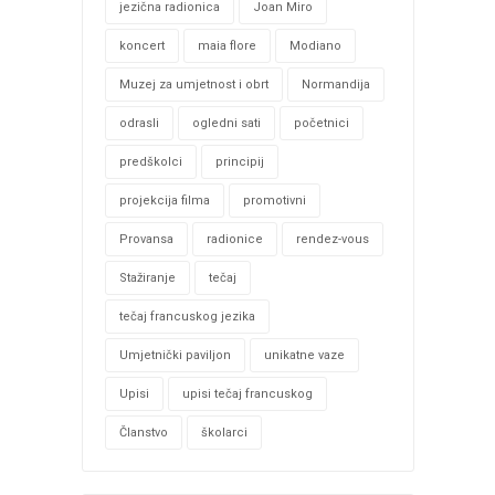
jezična radionica
Joan Miro
koncert
maia flore
Modiano
Muzej za umjetnost i obrt
Normandija
odrasli
ogledni sati
početnici
predškolci
principij
projekcija filma
promotivni
Provansa
radionice
rendez-vous
Stažiranje
tečaj
tečaj francuskog jezika
Umjetnički paviljon
unikatne vaze
Upisi
upisi tečaj francuskog
Članstvo
školarci