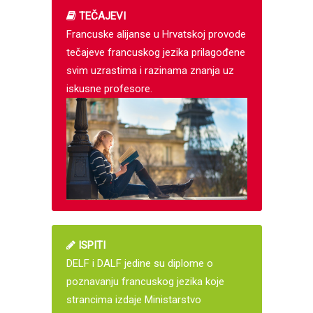
TEČAJEVI
Francuske alijanse u Hrvatskoj provode
tečajeve francuskog jezika prilagođene
svim uzrastima i razinama znanja uz
iskusne profesore.
ISPITI
DELF i DALF jedine su diplome o
poznavanju francuskog jezika koje
strancima izdaje Ministarstvo